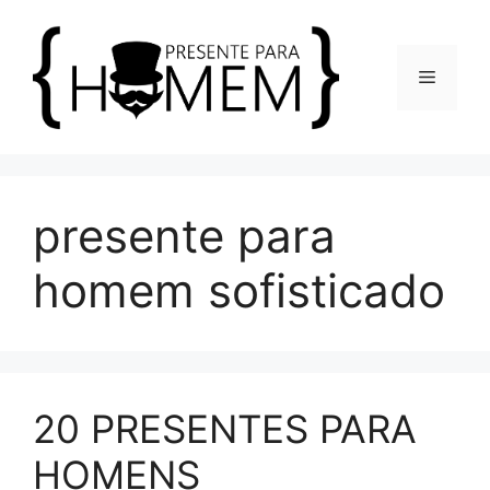
Pular
para
o
Menu
conteúdo
presente para
homem sofisticado
20 PRESENTES PARA
HOMENS