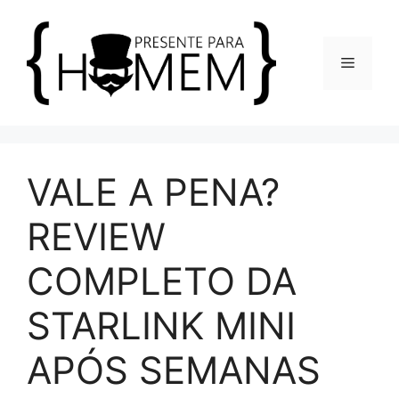
Pular
para
o
Menu
conteúdo
VALE A PENA?
REVIEW
COMPLETO DA
STARLINK MINI
APÓS SEMANAS